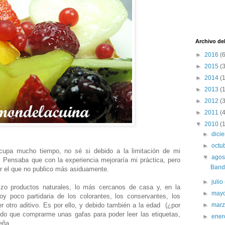
Archivo de
►
2016
(6
►
2015
(3
►
2014
(
►
2013
(
►
2012
(
►
2011
(
▼
2010
(
►
dici
►
octu
cupa mucho tiempo, no sé si debido a la limitación de mi
▼
ago
. Pensaba que con la experiencia mejoraría mi práctica, pero
Banda
or el que no publico más asiduamente.
►
julio
lizo productos naturales, lo más cercanos de casa y, en la
►
may
oy poco partidaria de los colorantes, los conservantes, los
►
mar
r otro aditivo. Es por ello, y debido también a la edad (¿por
ido que comprarme unas gafas para poder leer las etiquetas,
►
ene
eña.