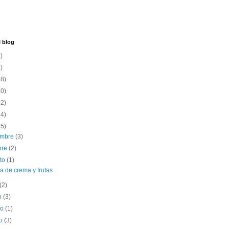
l blog
)
)
18)
10)
32)
44)
15)
embre
(3)
bre
(2)
sto
(1)
 de crema y frutas
(2)
o
(3)
zo
(1)
ro
(3)