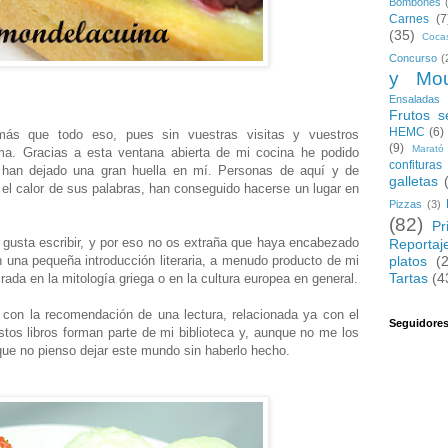
Bombones
Carnes
(7
(35)
Coca
Concurso
(
y Mo
Ensaladas
Frutos s
HEMC
(6)
s que todo eso, pues sin vuestras visitas y vuestros
(9)
Marató
ma. Gracias a esta ventana abierta de mi cocina he podido
confituras
 han dejado una gran huella en mí. Personas de aquí y de
galletas
y el calor de sus palabras, han conseguido hacerse un lugar en
Pizzas
(3)
(82)
Pr
gusta escribir, y por eso no os extraña que haya encabezado
Reportaj
platos
(
n una pequeña introducción literaria, a menudo producto de mi
Tartas
(4
ada en la mitología griega o en la cultura europea en general.
 con la recomendación de una lectura, relacionada ya con el
Seguidore
Estos libros forman parte de mi biblioteca y, aunque no me los
que no pienso dejar este mundo sin haberlo hecho.