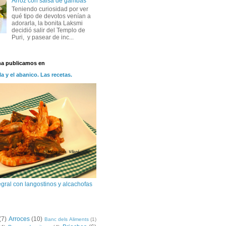
Arroz con salsa de gambas
Teniendo curiosidad por ver
qué tipo de devotos venían a
adorarla, la bonita Laksmi
decidió salir del Templo de
Puri, y pasear de inc...
na publicamos en
la y el abanico. Las recetas.
egral con langostinos y alcachofas
(7)
Arroces
(10)
Banc dels Aliments
(1)