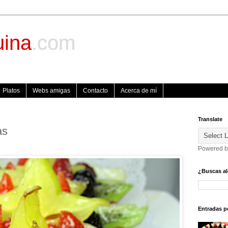
uina
.com
Platos
Webs amigas
Contacto
Acerca de mí
Translate
as
Powered 
¿Buscas al
Entradas p