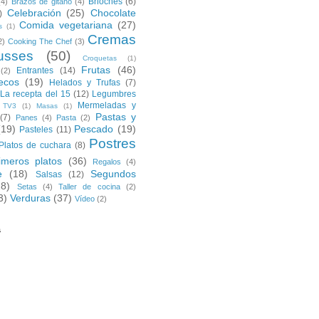
Brioches
(6)
(4)
Brazos de gitano
(4)
Celebración
(25)
Chocolate
)
Comida vegetariana
(27)
s
(1)
Cremas
2)
Cooking The Chef
(3)
usses
(50)
Croquetas
(1)
Frutas
(46)
Entrantes
(14)
(2)
ecos
(19)
Helados y Trufas
(7)
La recepta del 15
(12)
Legumbres
Mermeladas y
 TV3
(1)
Masas
(1)
Pastas y
(7)
Panes
(4)
Pasta
(2)
(19)
Pescado
(19)
Pasteles
(11)
Postres
Platos de cuchara
(8)
imeros platos
(36)
Regalos
(4)
e
(18)
Segundos
Salsas
(12)
28)
Setas
(4)
Taller de cocina
(2)
3)
Verduras
(37)
Vídeo
(2)
s