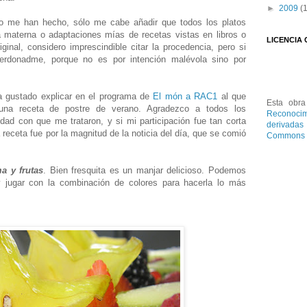
►
2009
(
no me han hecho, sólo me cabe añadir que todos los platos
a materna o adaptaciones mías de recetas vistas en libros o
LICENCIA
iginal, considero imprescindible citar la procedencia, pero si
erdonadme, porque no es por intención malévola sino por
 gustado explicar en el programa de
El món a RAC1
al que
Esta
obra
n una receta de postre de verano. Agradezco a todos los
Reconocim
dad con que me trataron, y si mi participación fue tan corta
derivada
 receta fue por la magnitud de la noticia del día, que se comió
Commons
a y frutas
. Bien fresquita es un manjar delicioso. Podemos
 jugar con la combinación de colores para hacerla lo más