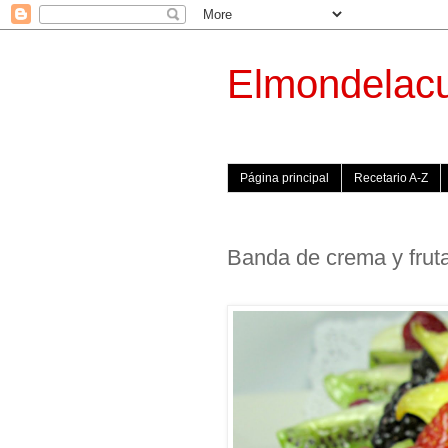
Elmondelac
Página principal
Recetario A-Z
Banda de crema y frut