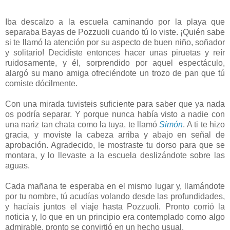
Iba descalzo a la escuela caminando por la playa que
separaba Bayas de Pozzuoli cuando tú lo viste. ¡Quién sabe
si te llamó la atención por su aspecto de buen niño, soñador
y solitario! Decidiste entonces hacer unas piruetas y reír
ruidosamente, y él, sorprendido por aquel espectáculo,
alargó su mano amiga ofreciéndote un trozo de pan que tú
comiste dócilmente.
Con una mirada tuvisteis suficiente para saber que ya nada
os podría separar. Y porque nunca había visto a nadie con
una nariz tan chata como la tuya, te llamó
Simón
. A ti te hizo
gracia, y moviste la cabeza arriba y abajo en señal de
aprobación. Agradecido, le mostraste tu dorso para que se
montara, y lo llevaste a la escuela deslizándote sobre las
aguas.
Cada mañana te esperaba en el mismo lugar y, llamándote
por tu nombre, tú acudías volando desde las profundidades,
y hacíais juntos el viaje hasta Pozzuoli. Pronto corrió la
noticia y, lo que en un principio era contemplado como algo
admirable, pronto se convirtió en un hecho usual.