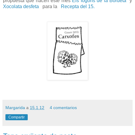
propuesta que hacen este mes
Els fogons de la Bordeta
y
Xocolata desfeta
para la
Recepta del 15.
Margarida
a
15.1.12
4 comentarios
Compartir