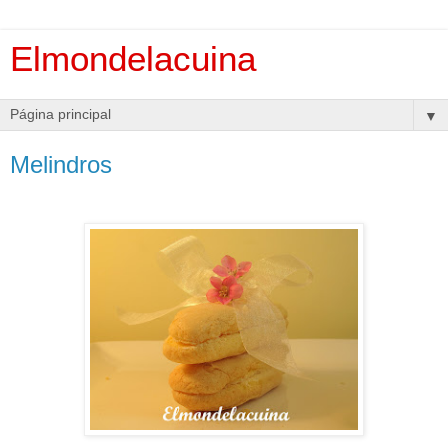
Elmondelacuina
▼
Melindros