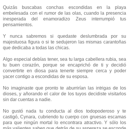
Quizás buscabas conchas escondidas en la playa
embelesada con el rumor de las olas, cuando la presencia
inesperada del enamoradizo Zeus interrumpió tus
pensamientos.
Y nunca sabremos si quedaste deslumbrada por su
majestuosa figura o si te sedujeron las mismas carantoñas
que dedicaba a todas las chicas.
Algo especial debías tener, sea tu larga cabellera rubia, sea
tu buen corazón, porque se encaprichó de ti y decidió
convertirte en diosa para tenerte siempre cerca y poder
yacer contigo a escondidas de su esposa.
No imaginaste que pronto te aburrirían las intrigas de los
dioses, y añorando el calor de los tuyos decidiste visitarlos
sin dar cuentas a nadie.
No gustó nada tu conducta al dios todopoderoso y te
castigó, Cynara, cubriendo tu cuerpo con gruesas escamas
para que ningún mortal lo encontrara atractivo. Y sólo los
más valientes saben que detrás de su aspereza se esconde