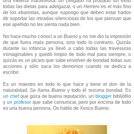
una melena maravillosa, un
Delgado
ha probado sin éxito
todas las dietas para adelgazar, o un
Herrero
es el más fino
de los ebanistas, aunque supongo que deben estar hartos
de soportar las miradas silenciosas de los que piensan que
ese apellido no les sienta nada bien.
No hace mucho conocí a un
Bueno
y no me dio la impresión
de que fuera mala persona, sino todo lo contrario. Quizás
durante su infancia ya llevó a cabo todas las travesuras
inimaginables y quedó limpio de todo mal para siempre, o
quizás es un pícaro que sabe envolver de bondad todas sus
acciones y sólo saca los demonios cuando se dedica a
escribir.
Es un maestro en todo lo que hace y tiene el don de la
naturalidad. Se llama
Bueno
y todo él rezuma bondad. Es
un chef
que goza de buena reputación,
un blogger
bibliófilo
y
un profesor
que sabe comunicar, pero por encima de todo
es una buena persona. Os hablo de Xesco Bueno.