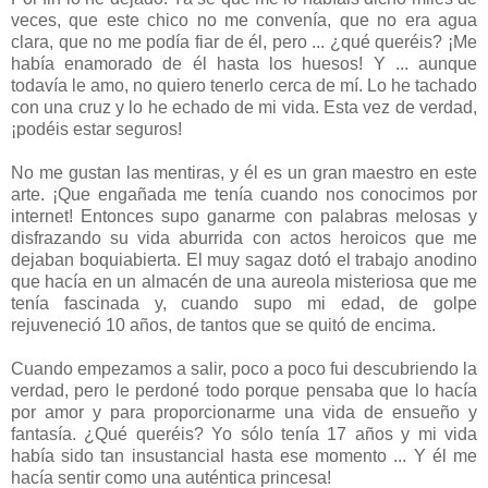
veces, que este chico no me convenía, que no era agua
clara, que no me podía fiar de él, pero ... ¿qué queréis? ¡Me
había enamorado de él hasta los huesos! Y ... aunque
todavía le amo, no quiero tenerlo cerca de mí. Lo he tachado
con una cruz y lo he echado de mi vida. Esta vez de verdad,
¡podéis estar seguros!
No me gustan las mentiras, y él es un gran maestro en este
arte. ¡Que engañada me tenía cuando nos conocimos por
internet! Entonces supo ganarme con palabras melosas y
disfrazando su vida aburrida con actos heroicos que me
dejaban boquiabierta. El muy sagaz dotó el trabajo anodino
que hacía en un almacén de una aureola misteriosa que me
tenía fascinada y, cuando supo mi edad, de golpe
rejuveneció 10 años, de tantos que se quitó de encima.
Cuando empezamos a salir, poco a poco fui descubriendo la
verdad, pero le perdoné todo porque pensaba que lo hacía
por amor y para proporcionarme una vida de ensueño y
fantasía. ¿Qué queréis? Yo sólo tenía 17 años y mi vida
había sido tan insustancial hasta ese momento ... Y él me
hacía sentir como una auténtica princesa!