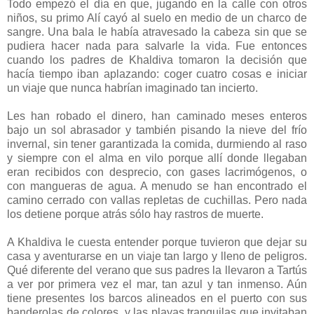
Todo empezó el día en que, jugando en la calle con otros
niños, su primo Alí cayó al suelo en medio de un charco de
sangre. Una bala le había atravesado la cabeza sin que se
pudiera hacer nada para salvarle la vida. Fue entonces
cuando los padres de Khaldiva tomaron la decisión que
hacía tiempo iban aplazando: coger cuatro cosas e iniciar
un viaje que nunca habrían imaginado tan incierto.
Les han robado el dinero, han caminado meses enteros
bajo un sol abrasador y también pisando la nieve del frío
invernal, sin tener garantizada la comida, durmiendo al raso
y siempre con el alma en vilo porque allí donde llegaban
eran recibidos con desprecio, con gases lacrimógenos, o
con mangueras de agua. A menudo se han encontrado el
camino cerrado con vallas repletas de cuchillas. Pero nada
los detiene porque atrás sólo hay rastros de muerte.
A Khaldiva le cuesta entender porque tuvieron que dejar su
casa y aventurarse en un viaje tan largo y lleno de peligros.
Qué diferente del verano que sus padres la llevaron a Tartús
a ver por primera vez el mar, tan azul y tan inmenso. Aún
tiene presentes los barcos alineados en el puerto con sus
banderolas de colores, y las playas tranquilas que invitaban