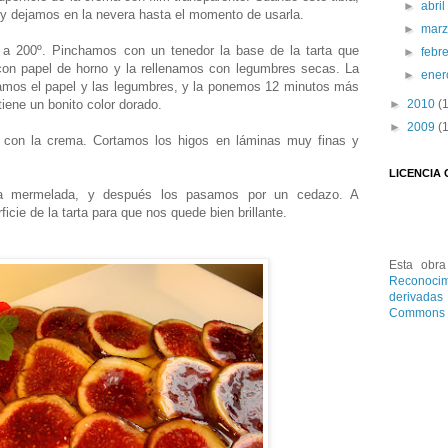
►
abri
y dejamos en la nevera hasta el momento de usarla.
►
mar
a 200º. Pinchamos con un tenedor la base de la tarta que
►
febr
con papel de horno y la rellenamos con legumbres secas. La
►
ene
amos el papel y las legumbres, y la ponemos 12 minutos más
►
2010
(
iene un bonito color dorado.
►
2009
(
e con la crema. Cortamos los higos en láminas muy finas y
LICENCIA
a mermelada, y después los pasamos por un cedazo. A
icie de la tarta para que nos quede bien brillante.
Esta
obra
Reconocim
derivada
Commons