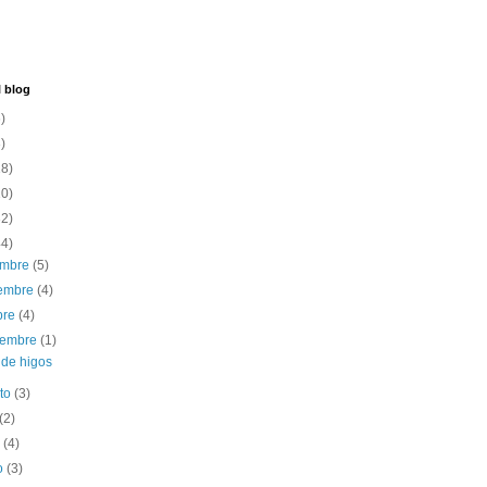
l blog
)
)
18)
10)
32)
44)
embre
(5)
iembre
(4)
bre
(4)
iembre
(1)
 de higos
sto
(3)
(2)
o
(4)
o
(3)