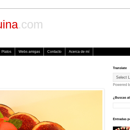
uina
.com
Platos
Webs amigas
Contacto
Acerca de mí
Translate
Powered 
¿Buscas al
Entradas p