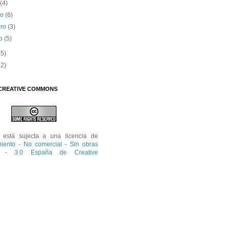
l
(4)
zo
(6)
ero
(3)
ro
(5)
15)
12)
 CREATIVE COMMONS
está sujecta a una licencia de
iento - No comercial - Sin obras
s - 3.0 España de Creative