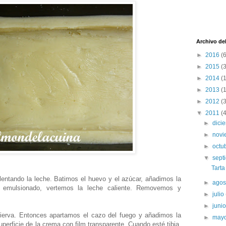
Archivo de
►
2016
(6
►
2015
(3
►
2014
(
►
2013
(
►
2012
(
▼
2011
(
►
dici
►
nov
►
octu
▼
sept
Tarta
entando la leche. Batimos el huevo y el azúcar, añadimos la
►
ago
 emulsionado, vertemos la leche caliente. Removemos y
►
julio
►
juni
erva. Entonces apartamos el cazo del fuego y añadimos la
►
may
uperficie de la crema con film transparente. Cuando esté tibia,