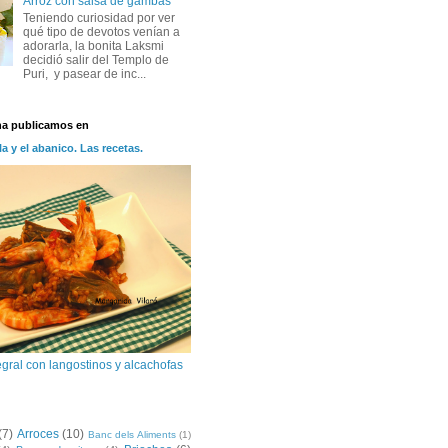
Arroz con salsa de gambas
Teniendo curiosidad por ver
qué tipo de devotos venían a
adorarla, la bonita Laksmi
decidió salir del Templo de
Puri, y pasear de inc...
na publicamos en
la y el abanico. Las recetas.
egral con langostinos y alcachofas
(7)
Arroces
(10)
Banc dels Aliments
(1)