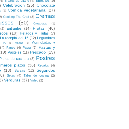
Brioches
(6)
(4)
Brazos de gitano
(4)
Celebración
(25)
Chocolate
)
Comida vegetariana
(27)
s
(1)
Cremas
2)
Cooking The Chef
(3)
usses
(50)
Croquetas
(1)
Frutas
(46)
Entrantes
(14)
(2)
ecos
(19)
Helados y Trufas
(7)
La recepta del 15
(12)
Legumbres
Mermeladas y
 TV3
(1)
Masas
(1)
Pastas y
(7)
Panes
(4)
Pasta
(2)
(19)
Pescado
(19)
Pasteles
(11)
Postres
Platos de cuchara
(8)
imeros platos
(36)
Regalos
(4)
e
(18)
Segundos
Salsas
(12)
28)
Setas
(4)
Taller de cocina
(2)
3)
Verduras
(37)
Vídeo
(2)
s