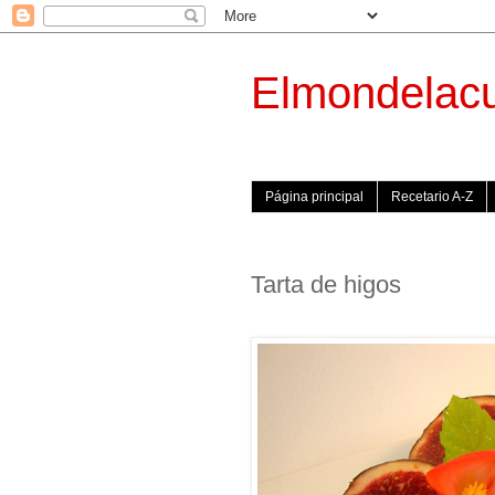
Elmondelac
Página principal
Recetario A-Z
Tarta de higos