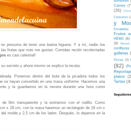
Bombones
Carnes
(7
(35)
Coca
Concurso
(
y Mo
Ensaladas
Frutos s
HEMC
(6)
(9)
Marató
no presuma de tener una buena higuera. Y a mí, nadie me
confituras
 las frutas que más me gustan. Comidas recién recolectadas
galletas
igos
es casi celestial!
Pizzas
(3)
(82)
 su secreto y ahora mismo os explico la receta:
Pr
Reportaj
platos
(
rada. Ponemos dentro del bote de la picadora todos los
Tartas
(4
 que se hayan convertido en una masa uniforme. Hacemos una
arente y la guardamos en la nevera durante una hora como
Seguidore
de film transparente y la estiramos con el rodillo. Como
4cm x 29 cm, con la masa haremos un rectángulo de 19 cm x
 del molde y 2,5 cm de los lados. Después, lo dejamos en la