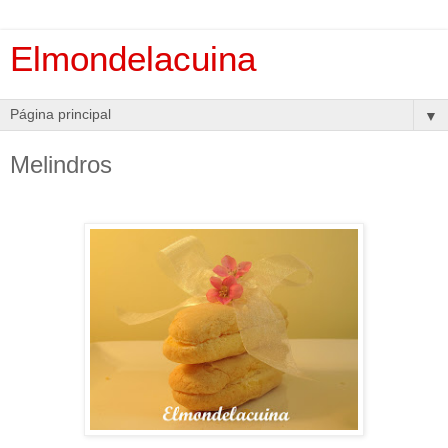
Elmondelacuina
▼
Melindros