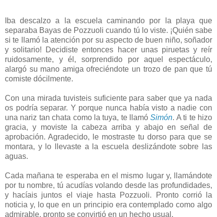
Iba descalzo a la escuela caminando por la playa que
separaba Bayas de Pozzuoli cuando tú lo viste. ¡Quién sabe
si te llamó la atención por su aspecto de buen niño, soñador
y solitario! Decidiste entonces hacer unas piruetas y reír
ruidosamente, y él, sorprendido por aquel espectáculo,
alargó su mano amiga ofreciéndote un trozo de pan que tú
comiste dócilmente.
Con una mirada tuvisteis suficiente para saber que ya nada
os podría separar. Y porque nunca había visto a nadie con
una nariz tan chata como la tuya, te llamó
Simón
. A ti te hizo
gracia, y moviste la cabeza arriba y abajo en señal de
aprobación. Agradecido, le mostraste tu dorso para que se
montara, y lo llevaste a la escuela deslizándote sobre las
aguas.
Cada mañana te esperaba en el mismo lugar y, llamándote
por tu nombre, tú acudías volando desde las profundidades,
y hacíais juntos el viaje hasta Pozzuoli. Pronto corrió la
noticia y, lo que en un principio era contemplado como algo
admirable, pronto se convirtió en un hecho usual.