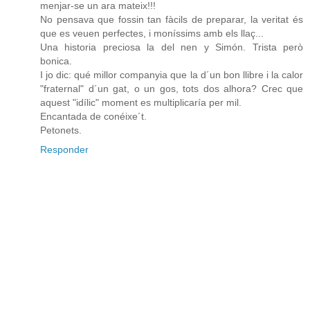
menjar-se un ara mateix!!!
No pensava que fossin tan fàcils de preparar, la veritat és
que es veuen perfectes, i moníssims amb els llaç...
Una historia preciosa la del nen y Simón. Trista però
bonica.
I jo dic: qué millor companyia que la d´un bon llibre i la calor
"fraternal" d´un gat, o un gos, tots dos alhora? Crec que
aquest "idílic" moment es multiplicaría per mil.
Encantada de conéixe´t.
Petonets.
Responder