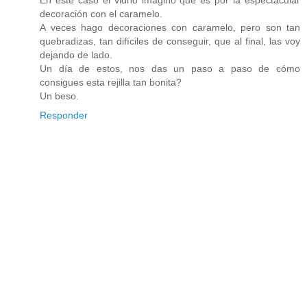
En este caso el vidrio imagino que es por la espectacular
decoración con el caramelo.
A veces hago decoraciones con caramelo, pero son tan
quebradizas, tan difíciles de conseguir, que al final, las voy
dejando de lado.
Un día de estos, nos das un paso a paso de cómo
consigues esta rejilla tan bonita?
Un beso.
Responder