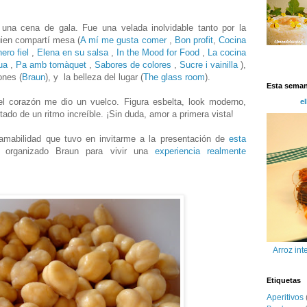
una cena de gala. Fue una velada inolvidable tanto por la
uien compartí mesa (
A mí me gusta comer
,
Bon profit
,
Cocina
ero fiel
,
Elena en su salsa
,
In the Mood for Food
,
La cocina
ua
,
Pa amb tomàquet
,
Sabores de colores
,
Sucre i vainilla
),
ones (
Braun
), y la belleza del lugar (
The glass room
).
Esta sema
l corazón me dio un vuelco. Figura esbelta, look moderno,
el
otado de un ritmo increíble. ¡Sin duda, amor a primera vista!
amabilidad que tuvo en invitarme a la presentación de
esta
 organizado Braun para vivir una
experiencia realmente
Arroz int
Etiquetas
Aperitivos