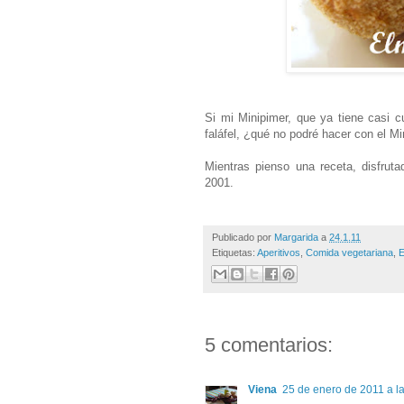
Si mi Minipimer, que ya tiene casi 
faláfel, ¿qué no podré hacer con el M
Mientras pienso una receta, disfrut
2001.
Publicado por
Margarida
a
24.1.11
Etiquetas:
Aperitivos
,
Comida vegetariana
,
E
5 comentarios:
Viena
25 de enero de 2011 a l