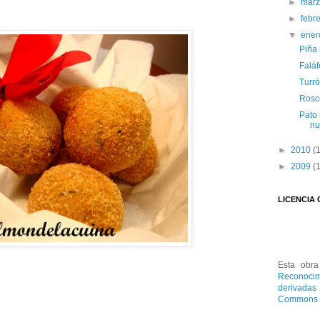
►
mar
►
febr
▼
ene
Piña 
Faláf
Turró
Rosc
Pato
nu
►
2010
(
►
2009
(
LICENCIA
Esta
obra
Reconocim
derivada
Commons