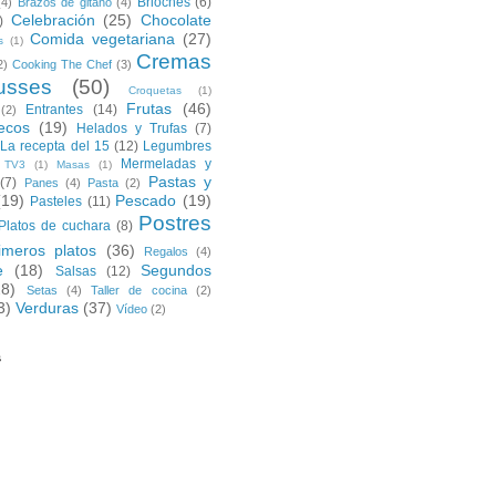
Brioches
(6)
(4)
Brazos de gitano
(4)
Celebración
(25)
Chocolate
)
Comida vegetariana
(27)
s
(1)
Cremas
2)
Cooking The Chef
(3)
usses
(50)
Croquetas
(1)
Frutas
(46)
Entrantes
(14)
(2)
ecos
(19)
Helados y Trufas
(7)
La recepta del 15
(12)
Legumbres
Mermeladas y
 TV3
(1)
Masas
(1)
Pastas y
(7)
Panes
(4)
Pasta
(2)
(19)
Pescado
(19)
Pasteles
(11)
Postres
Platos de cuchara
(8)
imeros platos
(36)
Regalos
(4)
e
(18)
Segundos
Salsas
(12)
28)
Setas
(4)
Taller de cocina
(2)
3)
Verduras
(37)
Vídeo
(2)
s