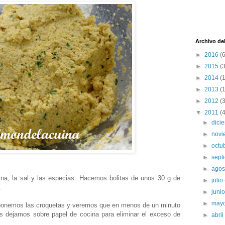
Archivo de
►
2016
(6
►
2015
(3
►
2014
(
►
2013
(
►
2012
(
▼
2011
(
►
dici
►
nov
►
octu
►
sept
►
ago
na, la sal y las especias. Hacemos bolitas de unos 30 g de
►
julio
.
►
juni
►
may
, ponemos las croquetas y veremos que en menos de un minuto
 dejamos sobre papel de cocina para eliminar el exceso de
►
abri