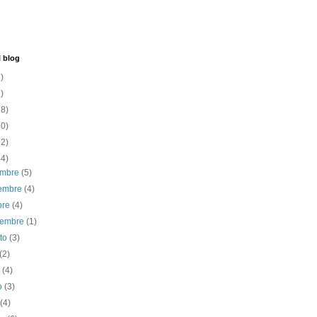
l blog
)
)
18)
10)
32)
44)
embre
(5)
iembre
(4)
bre
(4)
iembre
(1)
sto
(3)
(2)
o
(4)
o
(3)
l
(4)