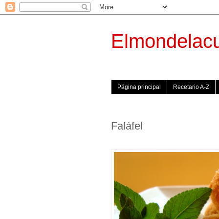
Elmondelac
Página principal
Recetario A-Z
Faláfel