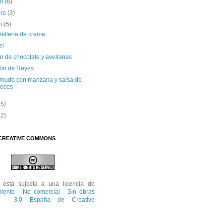
zo
(6)
ero
(3)
ro
(5)
rellena de crema
el
n de chocolate y avellanas
ón de Reyes
 mudo con manzana y salsa de
eces
15)
12)
 CREATIVE COMMONS
está sujecta a una licencia de
iento - No comercial - Sin obras
s - 3.0 España de Creative