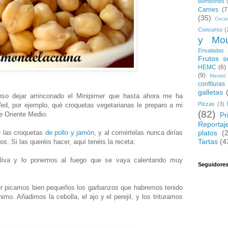
Bombones
Carnes
(7
(35)
Coca
Concurso
(
y Mo
Ensaladas
Frutos s
HEMC
(6)
(9)
Marató
confituras
galletas
nso dejar arrinconado el Minipimer que hasta ahora me ha
Pizzas
(3)
d, por ejemplo, qué croquetas vegetarianas le preparo a mi
(82)
de Oriente Medio.
Pr
Reportaj
platos
(
 las croquetas
de pollo y jamón
, y al comértelas nunca dirías
Tartas
(4
. Si las queréis hacer, aquí tenéis la receta:
liva y lo ponemos al fuego que se vaya calentando muy
Seguidore
mer picamos bien pequeños los garbanzos que habremos tenido
o. Añadimos la cebolla, el ajo y el perejil, y los trituramos