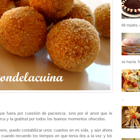
Mi madre, q
se hacía. N
...
ue fuera por cuestión de paciencia, sino por el amor que le
cerca y la gratitud por todos los buenos momentos ofrecidos.
eno, puedo contabilizar unos cuantos en mi vida, y aún ahora
a cuando recuerdo los tiempos en que tenía dos a la vez y los