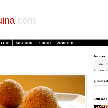
uina
.com
Platos
Webs amigas
Contacto
Acerca de mí
Translate
Powered 
¿Buscas al
Entradas p