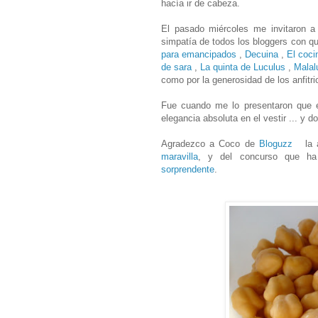
hacía ir de cabeza.
El pasado miércoles me invitaron a 
simpatía de todos los bloggers con q
para emancipados
,
Decuina
,
El cocin
de sara
,
La quinta de Luculus
,
Malal
como por la generosidad de los anfitri
Fue cuando me lo presentaron que e
elegancia absoluta en el vestir ... y d
Agradezco a Coco de
Bloguzz
la 
maravilla
, y del concurso que ha
sorprendente
.