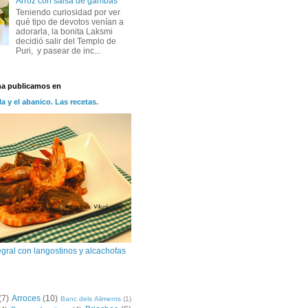
Arroz con salsa de gambas
Teniendo curiosidad por ver
qué tipo de devotos venían a
adorarla, la bonita Laksmi
decidió salir del Templo de
Puri, y pasear de inc...
na publicamos en
la y el abanico. Las recetas.
egral con langostinos y alcachofas
(7)
Arroces
(10)
Banc dels Aliments
(1)