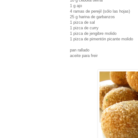
10 g cebolla tierna
1 g ajo
4 ramas de perejil (sólo las hojas)
25 g harina de garbanzos
1 pizca de sal
1 pizca de curry
1 pizca de jengibre molido
1 pizca de pimentón picante molido
pan rallado
aceite para freir